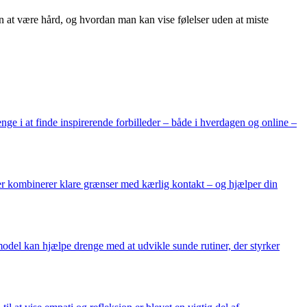
en at være hård, og hvordan man kan vise følelser uden at miste
ge i at finde inspirerende forbilleder – både i hverdagen og online –
der kombinerer klare grænser med kærlig kontakt – og hjælper din
emodel kan hjælpe drenge med at udvikle sunde rutiner, der styrker