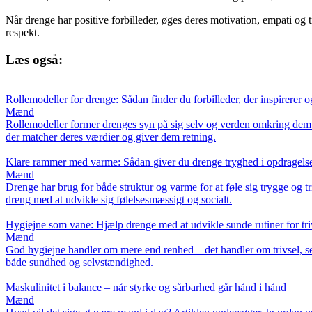
Når drenge har positive forbilleder, øges deres motivation, empati og
respekt.
Læs også:
Rollemodeller for drenge: Sådan finder du forbilleder, der inspirerer 
Mænd
Rollemodeller former drenges syn på sig selv og verden omkring dem. F
der matcher deres værdier og giver dem retning.
Klare rammer med varme: Sådan giver du drenge tryghed i opdragels
Mænd
Drenge har brug for både struktur og varme for at føle sig trygge og 
dreng med at udvikle sig følelsesmæssigt og socialt.
Hygiejne som vane: Hjælp drenge med at udvikle sunde rutiner for tr
Mænd
God hygiejne handler om mere end renhed – det handler om trivsel, selv
både sundhed og selvstændighed.
Maskulinitet i balance – når styrke og sårbarhed går hånd i hånd
Mænd