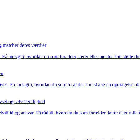
og matcher deres værdier
å indsigt i, hvordan du som forælder, lærer eller mentor kan støtte dren
en
trives. Få indsigt i, hvordan du som forælder kan skabe en opdragelse, 
ivsel og selvstændighed
tillid og ansvar. Få råd til, hvordan du som forælder, lærer eller roll