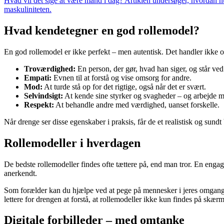
Hvad vil det sige at være mand i dag? Artiklen undersøger, hvordan nu
maskuliniteten.
Hvad kendetegner en god rollemodel?
En god rollemodel er ikke perfekt – men autentisk. Det handler ikke om
Troværdighed:
En person, der gør, hvad han siger, og står ved
Empati:
Evnen til at forstå og vise omsorg for andre.
Mod:
At turde stå op for det rigtige, også når det er svært.
Selvindsigt:
At kende sine styrker og svagheder – og arbejde 
Respekt:
At behandle andre med værdighed, uanset forskelle.
Når drenge ser disse egenskaber i praksis, får de et realistisk og sundt
Rollemodeller i hverdagen
De bedste rollemodeller findes ofte tættere på, end man tror. En engag
anerkendt.
Som forælder kan du hjælpe ved at pege på mennesker i jeres omgangskr
lettere for drengen at forstå, at rollemodeller ikke kun findes på skæ
Digitale forbilleder – med omtanke