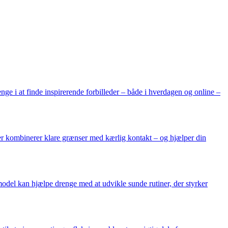
ge i at finde inspirerende forbilleder – både i hverdagen og online –
der kombinerer klare grænser med kærlig kontakt – og hjælper din
emodel kan hjælpe drenge med at udvikle sunde rutiner, der styrker