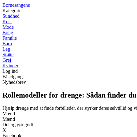
B
ørnesangene
Kategorier
Sundhed
Kost
Mode
Bolig
Familie
Barn
Leg
Støtte
Grej
Kvinder
Log ind
Få adgang
Nyhedsbrev
Rollemodeller for drenge: Sådan finder du 
Hjælp drenge med at finde forbilleder, der styrker deres selvtillid og 
Mænd
Mænd
Del og gør godt
X
Facebook