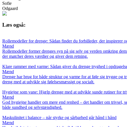
Sofie
Odgaard
Læs også:
Rollemodeller for drenge: Sådan finder du forbilleder, der inspirerer 
Mænd
Rollemodeller former drenges syn på sig selv og verden omkring dem. F
der matcher deres værdier og giver dem retning.
Klare rammer med varme: Sådan giver du drenge tryghed i opdragels
Mænd
Drenge har brug for både struktur og varme for at føle sig trygge og 
dreng med at udvikle sig følelsesmæssigt og socialt.
Hygiejne som vane: Hjælp drenge med at udvikle sunde rutiner for tr
Mænd
God hygiejne handler om mere end renhed – det handler om trivsel, selv
både sundhed og selvstændighed.
Maskulinitet i balance – når styrke og sårbarhed går hånd i hånd
Mænd