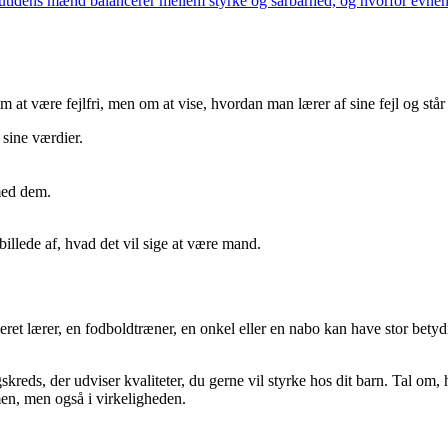
tidens mænd balancerer mellem styrke og sårbarhed, og hvorfor evnen til
 at være fejlfri, men om at vise, hvordan man lærer af sine fejl og står
 sine værdier.
med dem.
 billede af, hvad det vil sige at være mand.
eret lærer, en fodboldtræner, en onkel eller en nabo kan have stor betyd
eds, der udviser kvaliteter, du gerne vil styrke hos dit barn. Tal om, 
rmen, men også i virkeligheden.