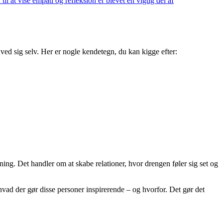
 at vise empati og refleksion er blevet en vigtig del af
 ved sig selv. Her er nogle kendetegn, du kan kigge efter:
ning. Det handler om at skabe relationer, hvor drengen føler sig set og
hvad der gør disse personer inspirerende – og hvorfor. Det gør det