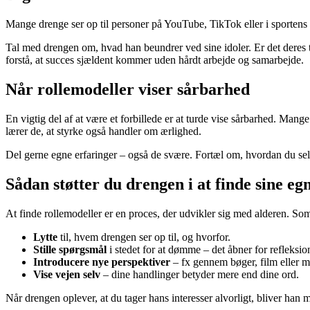
Mange drenge ser op til personer på YouTube, TikTok eller i sportens v
Tal med drengen om, hvad han beundrer ved sine idoler. Er det deres 
forstå, at succes sjældent kommer uden hårdt arbejde og samarbejde.
Når rollemodeller viser sårbarhed
En vigtig del af at være et forbillede er at turde vise sårbarhed. Man
lærer de, at styrke også handler om ærlighed.
Del gerne egne erfaringer – også de svære. Fortæl om, hvordan du selv 
Sådan støtter du drengen i at finde sine eg
At finde rollemodeller er en proces, der udvikler sig med alderen. Som
Lytte
til, hvem drengen ser op til, og hvorfor.
Stille spørgsmål
i stedet for at dømme – det åbner for refleksio
Introducere nye perspektiver
– fx gennem bøger, film eller m
Vise vejen selv
– dine handlinger betyder mere end dine ord.
Når drengen oplever, at du tager hans interesser alvorligt, bliver han m