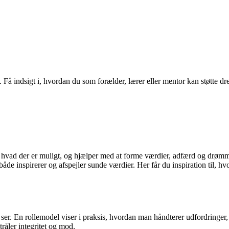
å indsigt i, hvordan du som forælder, lærer eller mentor kan støtte dren
r, hvad der er muligt, og hjælper med at forme værdier, adfærd og drøm
 både inspirerer og afspejler sunde værdier. Her får du inspiration til, 
e ser. En rollemodel viser i praksis, hvordan man håndterer udfordringe
tråler integritet og mod.