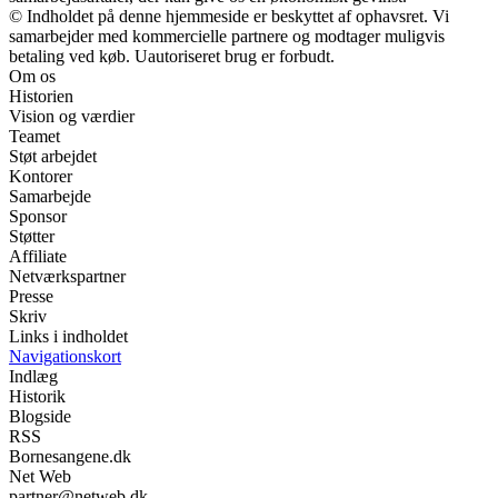
© Indholdet på denne hjemmeside er beskyttet af ophavsret. Vi
samarbejder med kommercielle partnere og modtager muligvis
betaling ved køb. Uautoriseret brug er forbudt.
Om os
Historien
Vision og værdier
Teamet
Støt arbejdet
Kontorer
Samarbejde
Sponsor
Støtter
Affiliate
Netværkspartner
Presse
Skriv
Links i indholdet
Navigationskort
Indlæg
Historik
Blogside
RSS
Bornesangene.dk
Net Web
partner@netweb.dk