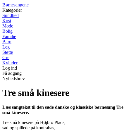
B
ørnesangene
Kategorier
Sundhed
Kost
Mode
Bolig
Familie
Barn
Leg
Støtte
Grej
Kvinder
Log ind
Få adgang
Nyhedsbrev
Tre små kinesere
Læs sangtekst til den søde danske og klassiske børnesang Tre
små kinesere.
Tre små kinesere på Højbro Plads,
sad og spillede på kontrabas,