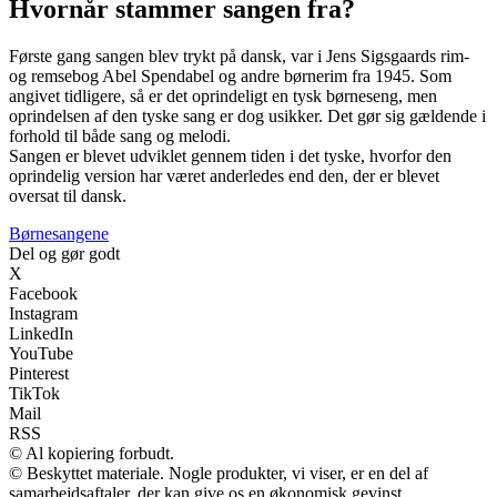
Hvornår stammer sangen fra?
Første gang sangen blev trykt på dansk, var i Jens Sigsgaards rim-
og remsebog Abel Spendabel og andre børnerim fra 1945. Som
angivet tidligere, så er det oprindeligt en tysk børneseng, men
oprindelsen af den tyske sang er dog usikker. Det gør sig gældende i
forhold til både sang og melodi.
Sangen er blevet udviklet gennem tiden i det tyske, hvorfor den
oprindelig version har været anderledes end den, der er blevet
oversat til dansk.
B
ørnesangene
Del og gør godt
X
Facebook
Instagram
LinkedIn
YouTube
Pinterest
TikTok
Mail
RSS
© Al kopiering forbudt.
© Beskyttet materiale. Nogle produkter, vi viser, er en del af
samarbejdsaftaler, der kan give os en økonomisk gevinst.