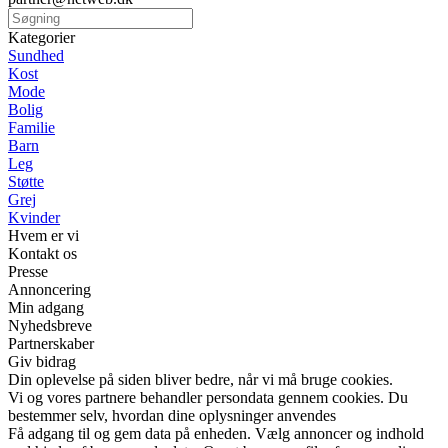
Kategorier
Sundhed
Kost
Mode
Bolig
Familie
Barn
Leg
Støtte
Grej
Kvinder
Hvem er vi
Kontakt os
Presse
Annoncering
Min adgang
Nyhedsbreve
Partnerskaber
Giv bidrag
Din oplevelse på siden bliver bedre, når vi må bruge cookies.
Vi og vores partnere behandler persondata gennem cookies. Du
bestemmer selv, hvordan dine oplysninger anvendes
Få adgang til og gem data på enheden. Vælg annoncer og indhold