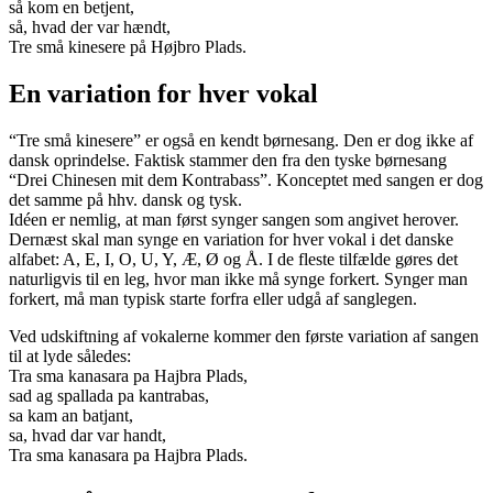
så kom en betjent,
så, hvad der var hændt,
Tre små kinesere på Højbro Plads.
En variation for hver vokal
“Tre små kinesere” er også en kendt børnesang. Den er dog ikke af
dansk oprindelse. Faktisk stammer den fra den tyske børnesang
“Drei Chinesen mit dem Kontrabass”. Konceptet med sangen er dog
det samme på hhv. dansk og tysk.
Idéen er nemlig, at man først synger sangen som angivet herover.
Dernæst skal man synge en variation for hver vokal i det danske
alfabet: A, E, I, O, U, Y, Æ, Ø og Å. I de fleste tilfælde gøres det
naturligvis til en leg, hvor man ikke må synge forkert. Synger man
forkert, må man typisk starte forfra eller udgå af sanglegen.
Ved udskiftning af vokalerne kommer den første variation af sangen
til at lyde således:
Tra sma kanasara pa Hajbra Plads,
sad ag spallada pa kantrabas,
sa kam an batjant,
sa, hvad dar var handt,
Tra sma kanasara pa Hajbra Plads.