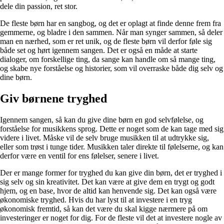
dele din passion, ret stor.
De fleste børn har en sangbog, og det er oplagt at finde denne frem fra
gemmerne, og bladre i den sammen. Når man synger sammen, så deler
man en nærhed, som er ret unik, og de fleste børn vil derfor føle sig
både set og hørt igennem sangen. Det er også en måde at starte
dialoger, om forskellige ting, da sange kan handle om så mange ting,
og skabe nye forståelse og historier, som vil overraske både dig selv og
dine børn.
Giv børnene tryghed
Igennem sangen, så kan du give dine børn en god selvfølelse, og
forståelse for musikkens sprog. Dette er noget som de kan tage med sig
videre i livet. Måske vil de selv bruge musikken til at udtrykke sig,
eller som trøst i tunge tider. Musikken taler direkte til følelserne, og kan
derfor være en ventil for ens følelser, senere i livet.
Der er mange former for tryghed du kan give din børn, det er tryghed i
sig selv og sin kreativitet. Det kan være at give dem en trygt og godt
hjem, og en base, hvor de altid kan henvende sig. Det kan også være
økonomiske tryghed. Hvis du har lyst til at investere i en tryg
økonomisk fremtid, så kan det være du skal kigge nærmere på om
investeringer er noget for dig. For de fleste vil det at investere nogle av