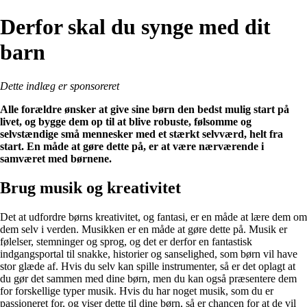
Derfor skal du synge med dit
barn
Dette indlæg er sponsoreret
Alle forældre ønsker at give sine børn den bedst mulig start på
livet, og bygge dem op til at blive robuste, følsomme og
selvstændige små mennesker med et stærkt selvværd, helt fra
start. En måde at gøre dette på, er at være nærværende i
samværet med børnene.
Brug musik og kreativitet
Det at udfordre børns kreativitet, og fantasi, er en måde at lære dem om
dem selv i verden. Musikken er en måde at gøre dette på. Musik er
følelser, stemninger og sprog, og det er derfor en fantastisk
indgangsportal til snakke, historier og sanselighed, som børn vil have
stor glæde af. Hvis du selv kan spille instrumenter, så er det oplagt at
du gør det sammen med dine børn, men du kan også præsentere dem
for forskellige typer musik. Hvis du har noget musik, som du er
passioneret for, og viser dette til dine børn, så er chancen for at de vil